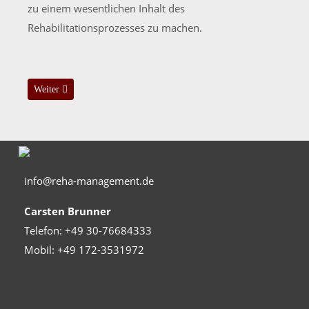
zu einem wesentlichen Inhalt des
Rehabilitationsprozesses zu machen.
Nächster Beitrag: Unser Netzwerk
Weiter
info@reha-management.de
Carsten Brunner
Telefon: +49 30-76684333
Mobil: +49 172-3531972