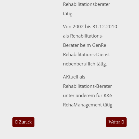
Rehabilitationsberater
tätig.
Von 2002 bis 31.12.2010
als Rehabilitations-
Berater beim GenRe
Rehabilitations-Dienst
nebenberuflich tätig.
AKtuell als
Rehabilitations-Berater
unter anderem für K&S
RehaManagement tätig.
Vorheriger Beitrag: Kurzporträt: Anita Schweiger
Nächster Beitrag
Zurück
Weiter