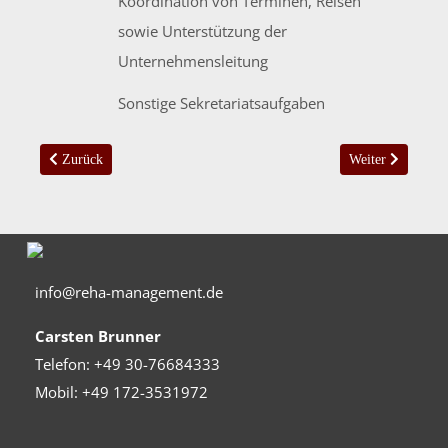
Koordination von Terminen, Reisen
sowie Unterstützung der
Unternehmensleitung
Sonstige Sekretariatsaufgaben
Vorheriger Beitrag: Kurzporträt: Friedrich Bauer
Nächster Beitrag
Zurück
Weiter
info@reha-management.de
Carsten Brunner
Telefon: +49 30-76684333
Mobil: +49 172-3531972